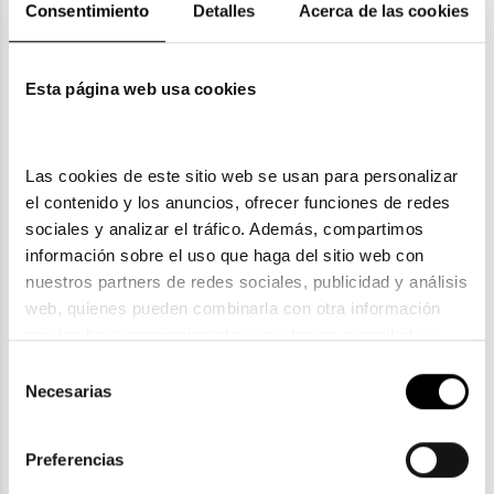
Consentimiento
Detalles
Acerca de las cookies
Garantías
Esta página web usa cookies
También te puede gustar
Las cookies de este sitio web se usan para personalizar 
el contenido y los anuncios, ofrecer funciones de redes 
sociales y analizar el tráfico. Además, compartimos 
información sobre el uso que haga del sitio web con 
nuestros partners de redes sociales, publicidad y análisis 
web, quienes pueden combinarla con otra información 
que les haya proporcionado o que hayan recopilado a 
partir del uso que haya hecho de sus servicios. Consulta 
Selección
la política de privacidad en el siguiente 
enlace
. Consulta 
Necesarias
de
aquí
 como usará Google sus datos personales.
consentimiento
Preferencias
Tom Ford