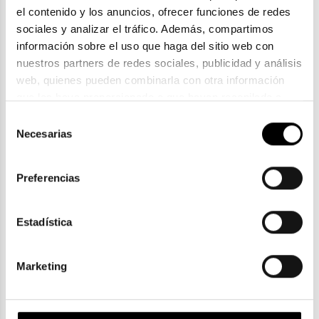
el contenido y los anuncios, ofrecer funciones de redes 
sociales y analizar el tráfico. Además, compartimos 
información sobre el uso que haga del sitio web con 
nuestros partners de redes sociales, publicidad y análisis 
Tommy Hilfiger
web, quienes pueden combinarla con otra información 
TOMMY HILFIGER TH 2201 S
que les haya proporcionado o que hayan recopilado a 
93,30€
partir del uso que haya hecho de sus servicios. Consulta 
Selección
2 colores
la política de privacidad en el siguiente 
enlace
. Consulta 
Necesarias
de
aquí
 como usará Google sus datos personales.
consentimiento
Preferencias
ENVIOS Y DEVOLUCIONES
Estadística
Gratuitas a partir de 30€
Marketing
CLICK & COLLECT
Recogida en tienda