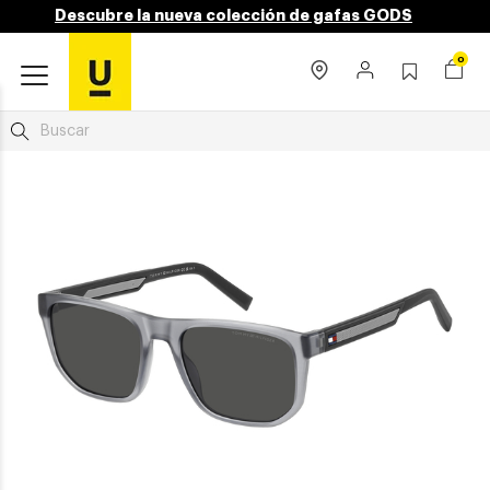
Descubre la nueva colección de gafas GODS
0