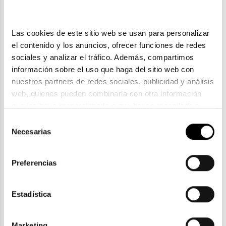
Las cookies de este sitio web se usan para personalizar 
el contenido y los anuncios, ofrecer funciones de redes 
sociales y analizar el tráfico. Además, compartimos 
información sobre el uso que haga del sitio web con 
nuestros partners de redes sociales, publicidad y análisis 
web, quienes pueden combinarla con otra información 
que les haya proporcionado o que hayan recopilado a 
partir del uso que haya hecho de sus servicios. Consulta 
Selección
Tous
la política de privacidad en el siguiente 
enlace
. Consulta 
Necesarias
de
TOUS STO B77
aquí
 como usará Google sus datos personales.
consentimiento
92,55€
Preferencias
3 colores
Rebajas -10%
Estadística
Marketing