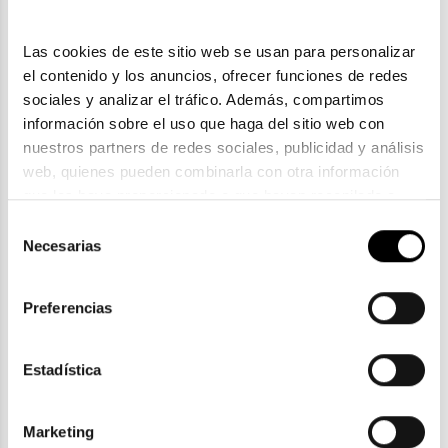
Las cookies de este sitio web se usan para personalizar 
el contenido y los anuncios, ofrecer funciones de redes 
sociales y analizar el tráfico. Además, compartimos 
información sobre el uso que haga del sitio web con 
nuestros partners de redes sociales, publicidad y análisis 
web, quienes pueden combinarla con otra información 
que les haya proporcionado o que hayan recopilado a 
Tous
partir del uso que haya hecho de sus servicios. Consulta 
Selección
la política de privacidad en el siguiente 
enlace
. Consulta 
Necesarias
TOUS STO C24
de
aquí
 como usará Google sus datos personales.
95,50€
consentimiento
3 colores
Preferencias
Estadística
ENVIOS Y DEVOLUCIONES
Marketing
Gratuitas a partir de 30€