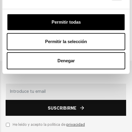
Permitir todas
CLICK & COLLECT
Recogida en tienda
Permitir la selección
PAGO SEGURO
Denegar
Únete a nuestra newsletter
SUSCRIBIRME
He leído y acepto la política de
privacidad