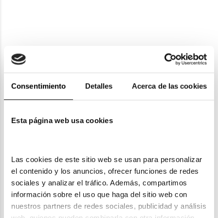
Tous
Tous
TOUS STO B74
TOUS STO C18
105,75€
92,55€
3 colores
En Stock
Consentimiento
Detalles
Acerca de las cookies
Esta página web usa cookies
Tous
TOUS STO C20
99,90€
Tous
Las cookies de este sitio web se usan para personalizar 
2 colores
TOUS STO B76
el contenido y los anuncios, ofrecer funciones de redes 
sociales y analizar el tráfico. Además, compartimos 
83,29€
92,55€
información sobre el uso que haga del sitio web con 
3 colores
Rebajas -10%
En Stock
nuestros partners de redes sociales, publicidad y análisis 
web, quienes pueden combinarla con otra información 