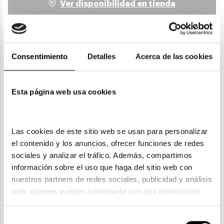
Ver disponibilidad en tienda
Detalles
Consentimiento
Detalles
Acerca de las cookies
Envíos
Esta página web usa cookies
Devoluciones
Garantías
Las cookies de este sitio web se usan para personalizar 
el contenido y los anuncios, ofrecer funciones de redes 
sociales y analizar el tráfico. Además, compartimos 
información sobre el uso que haga del sitio web con 
nuestros partners de redes sociales, publicidad y análisis 
web, quienes pueden combinarla con otra información 
ENVIOS Y DEVOLUCIONES
que les haya proporcionado o que hayan recopilado a 
Gratuitas a partir de 30€
partir del uso que haya hecho de sus servicios. Consulta 
Selección