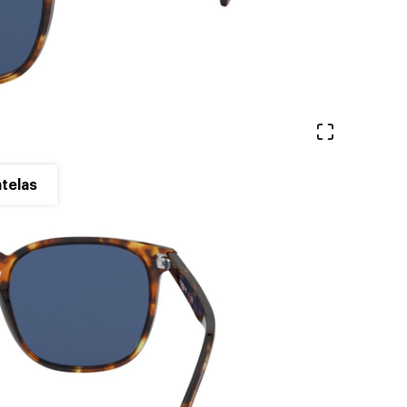
Ver en pa
telas