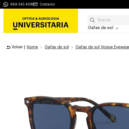
669 343 408
|
Contacto
Gafas de sol
Volver |
Home
Gafas de sol
Gafas de sol Vogue Eyewea