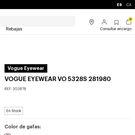
ES
CA
0
Rebajas
Consultar encargo
Vogue Eyewear
VOGUE EYEWEAR VO 5328S 281980
REF:
303878
En Stock
Color de gafas: