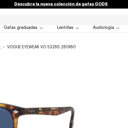
Descubre la nueva colección de gafas GODS
Gafas graduadas
Lentillas
Audiología
r
VOGUE EYEWEAR VO 5328S 281980