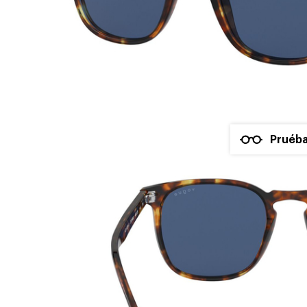
Pruéba