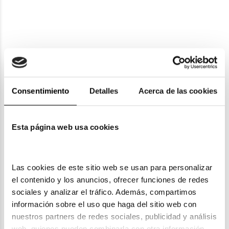
Vogue Eyewear
Vogue Eyewear
VOGUE EYEWEAR VO 5520
VOGUE EYEWEAR VO 5599S
Consentimiento
Detalles
Acerca de las cookies
78,40€
76,30€
3 colores
2 colores
Esta página web usa cookies
Las cookies de este sitio web se usan para personalizar 
el contenido y los anuncios, ofrecer funciones de redes 
sociales y analizar el tráfico. Además, compartimos 
Vogue Eyewear
Vogue Eyewear
información sobre el uso que haga del sitio web con 
VOGUE EYEWEAR VO 5230
VOGUE EYEWEAR VO 5426S
nuestros partners de redes sociales, publicidad y análisis 
91,00€
64,40€
web, quienes pueden combinarla con otra información 