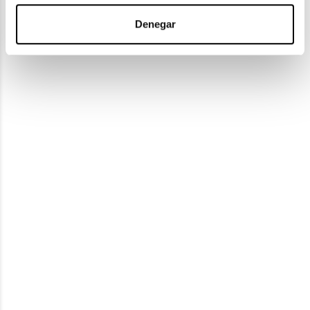
Denegar
Vogue Eyewear
VOGUE EYEWEAR VO 5599S W65613
76,30€
En Stock
Vogue Eyewear
VOGUE EYEWEAR VO 4323S 848 13
69,30€
En Stock