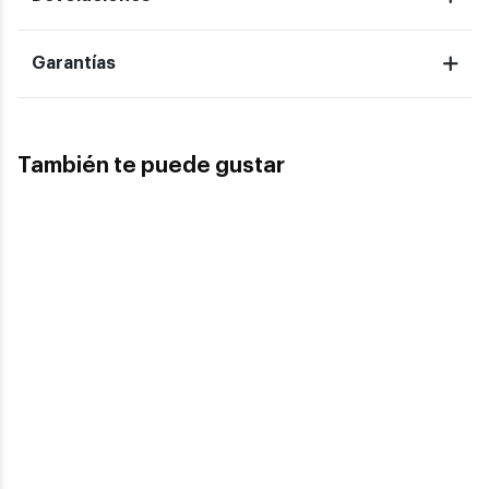
Garantías
También te puede gustar
Vogue Eyewear
VOGUE EYEWEAR VO 5361S 282613
69,30€