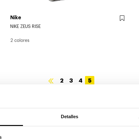
Nike
NIKE ZEUS RISE
2 colores
2
3
4
5
Detalles
 perfecto
s