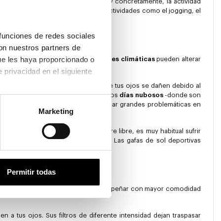
de practicar deporte.
El ejercicio, y concretamente, la actividad
ma comodidad durante la práctica de actividades como el jogging, el
funciones de redes sociales 
on nuestros partners de 
ue les haya proporcionado o 
aire libre. Las diferentes
condiciones climáticas
pueden alterar
que hayan recopilado a partir del uso que haya hecho de sus servicios. Consulta la política de privacidad en el siguiente 
almente imprescindible para evitar que tus ojos se dañen debido al
mente indispensable. Es el caso de los
días nubosos
-donde son
los reflejos también pueden ocasionar grandes problemáticas en
Marketing
cialmente si practicas deporte al aire libre, es muy habitual sufrir
 otros elementos naturales, etc.-. Las gafas de sol deportivas
os a la salud de tus ojos.
Permitir todas
s de cristales que te ayudarán a desempeñar con mayor comodidad
en a tus ojos. Sus filtros de diferente intensidad dejan traspasar