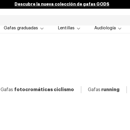
Descubre la nueva colección de gafas GODS
Gafas graduadas
Lentillas
Audiología
Gafas
fotocromáticas ciclismo
Gafas
running