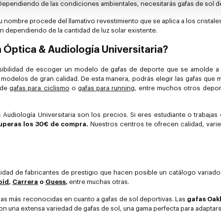
d. Dependiendo de las condiciones ambientales, necesitarás gafas de sol 
u nombre procede del llamativo revestimiento que se aplica a los cristale
n dependiendo de la cantidad de luz solar existente.
 Óptica & Audiología Universitaria?
posibilidad de escoger un modelo de gafas de deporte que se amolde a 
 modelos de gran calidad. De esta manera, podrás elegir las gafas que 
 de
gafas para ciclismo
o
gafas para running
, entre muchos otros deport
 Audiología Universitaria son los precios. Si eres estudiante o trabajas
 superas los 30€ de compra.
Nuestros centros te ofrecen calidad, vari
idad de fabricantes de prestigio que hacen posible un catálogo variado
oid
,
Carrera
o
Guess
,
entre muchas otras.
 las más reconocidas en cuanto a gafas de sol deportivas. Las
gafas Oakl
n una extensa variedad de gafas de sol, una gama perfecta para adaptars