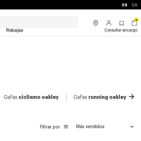
ES
CA
0
Rebajas
Consultar encargo
Ava
Gafas
ciclismo oakley
Gafas
running oakley
Filtrar por