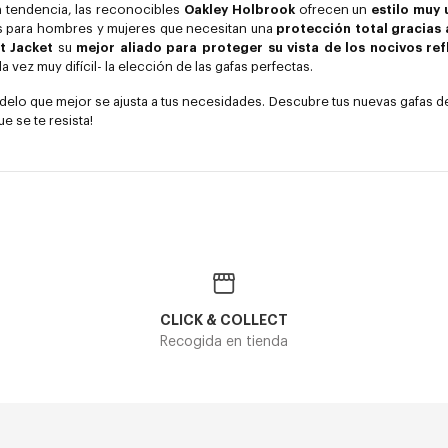
n tendencia, las reconocibles
Oakley Holbrook
ofrecen un
estilo muy
os para hombres y mujeres que necesitan una
protección total gracias
ht Jacket
su
mejor aliado para proteger su vista de los nocivos ref
a vez muy difícil- la elección de las gafas perfectas.
delo que mejor se ajusta a tus necesidades. Descubre tus nuevas gafas de
e se te resista!
CLICK & COLLECT
Recogida en tienda