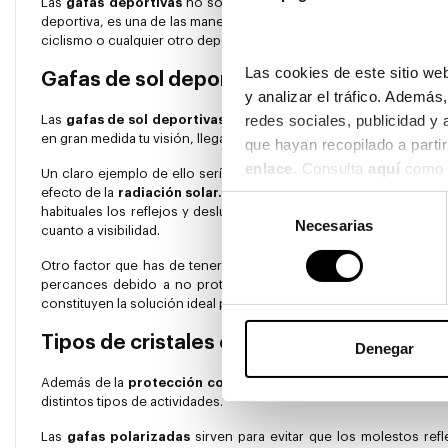
Las
gafas deportivas
no solamente están en plena tendencia, 
deportiva, es una de las maneras más saludables de romper con la r
ciclismo o cualquier otro deporte al aire libre, es importante que 
Las cookies de este sitio web
Gafas de sol deportivas
y analizar el tráfico. Ademá
redes sociales, publicidad y
Las
gafas de sol deportivas
son modelos diseñados para que obten
en gran medida tu visión, llegando no sólo a afectar a tu rendimien
enlace
. Consulta 
aquí
 como 
Un claro ejemplo de ello sería la práctica de deportes en la
niev
efecto de la
radiación solar.
Sin embargo, hay otras muchas situa
Selección
habituales los reflejos y deslumbramientos- y de las jornadas mu
Necesarias
de
cuanto a visibilidad.
consentimiento
Otro factor que has de tener en cuenta es la función de las ga
percances debido a no proteger los ojos correctamente -piedra
constituyen la solución ideal para disfrutar del entorno,
disminuye
Tipos de cristales en gafas deportivas
Denegar
Además de la
protección contra los rayos ultravioleta
-impres
distintos tipos de actividades.
Las
gafas polarizadas
sirven para evitar que los molestos refl