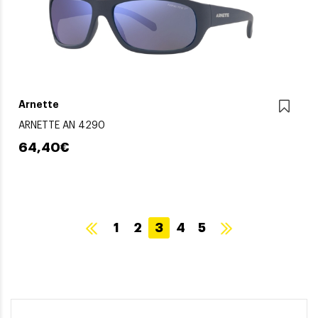
Arnette
ARNETTE AN 4290
64,40€
1
2
3
4
5