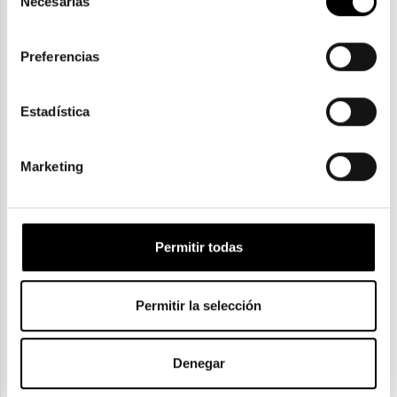
Necesarias
de
aquí
 como usará Google sus datos personales.
consentimiento
Preferencias
Estadística
Marketing
Oakley
OAKLEY OJECTOR OO 9018
Permitir todas
120,40€
2 colores
Permitir la selección
Denegar