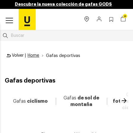
Descubre la nueva colección de gafas GODS
0
Volver |
Home
Gafas deportivas
Gafas deportivas
Ga
Gafas
de sol de
Ava
Gafas
ciclismo
fotocro
montaña
cicl