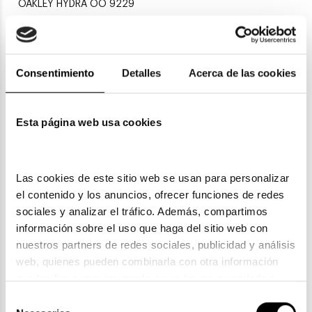
OAKLEY HYDRA OO 9229
127,40€
Consentimiento
Detalles
Acerca de las cookies
Esta página web usa cookies
Las cookies de este sitio web se usan para personalizar 
el contenido y los anuncios, ofrecer funciones de redes 
sociales y analizar el tráfico. Además, compartimos 
Oakley
información sobre el uso que haga del sitio web con 
OAKLEY OO 9013
nuestros partners de redes sociales, publicidad y análisis 
web, quienes pueden combinarla con otra información 
100,10€
que les haya proporcionado o que hayan recopilado a 
3 colores
partir del uso que haya hecho de sus servicios. Consulta 
Selección
la política de privacidad en el siguiente 
enlace
. Consulta 