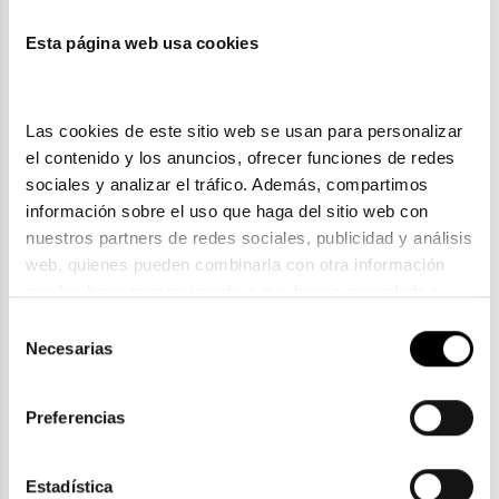
Esta página web usa cookies
Las cookies de este sitio web se usan para personalizar 
el contenido y los anuncios, ofrecer funciones de redes 
sociales y analizar el tráfico. Además, compartimos 
información sobre el uso que haga del sitio web con 
Silhouette
nuestros partners de redes sociales, publicidad y análisis 
SILHOUETTE 5535
web, quienes pueden combinarla con otra información 
325,90€
que les haya proporcionado o que hayan recopilado a 
3 colores
partir del uso que haya hecho de sus servicios. Consulta 
Selección
la política de privacidad en el siguiente 
enlace
. Consulta 
Necesarias
de
aquí
 como usará Google sus datos personales.
consentimiento
Preferencias
Estadística