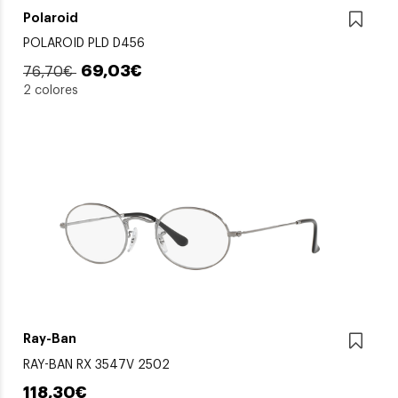
Polaroid
POLAROID PLD D456
69,03€
76,70€
2 colores
Ray-Ban
RAY-BAN RX 3547V 2502
118,30€