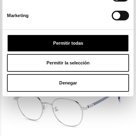
Marketing
Ray-Ban
RAY-BAN RX ROUND GAZE 3947V
Permitir todas
108,50€
3 colores
Permitir la selección
Denegar