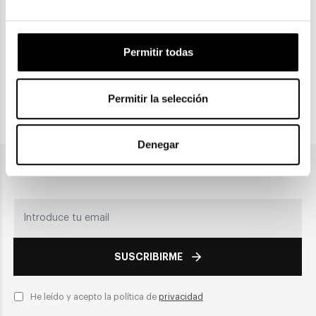
Permitir todas
CLICK & COLLECT
Recogida en tienda
Permitir la selección
PAGO SEGURO
Denegar
Únete a nuestra newsletter
SUSCRIBIRME
He leído y acepto la política de
privacidad