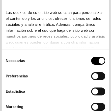
Las cookies de este sitio web se usan para personalizar 
el contenido y los anuncios, ofrecer funciones de redes 
sociales y analizar el tráfico. Además, compartimos 
información sobre el uso que haga del sitio web con 
nuestros partners de redes sociales, publicidad y análisis 
web, quienes pueden combinarla con otra información 
que les haya proporcionado o que hayan recopilado a 
partir del uso que haya hecho de sus servicios. Consulta 
Selección
Carolina Herrera
la política de privacidad en el siguiente 
enlace
. Consulta 
Necesarias
de
CAROLINA HERRERA HER 0295
aquí
 como usará Google sus datos personales.
consentimiento
122,85€
2 colores
Preferencias
Estadística
ENVIOS Y DEVOLUCIONES
Marketing
Gratuitas a partir de 30€