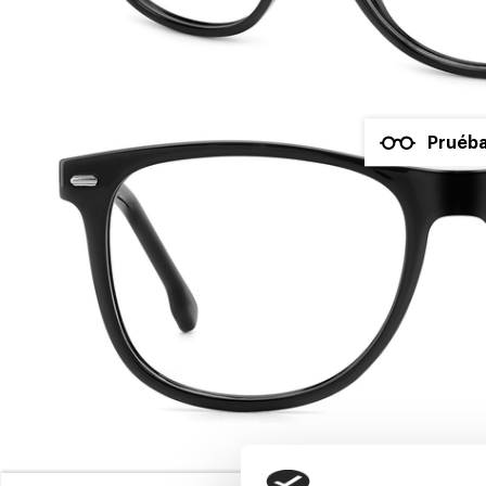
Pruéba