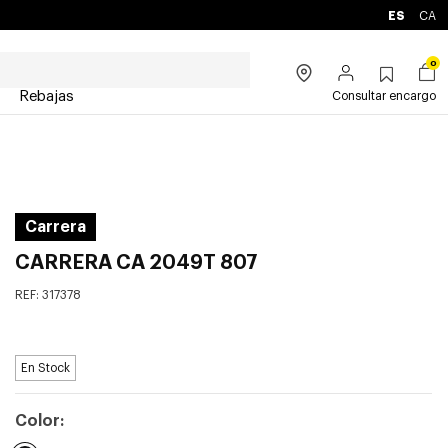
ES
CA
0
Rebajas
Consultar encargo
Carrera
CARRERA CA 2049T 807
REF:
317378
En Stock
Color: