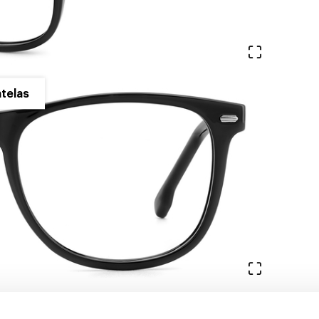
Ver en pa
telas
Ver en pa