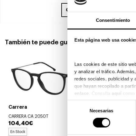
Compra ahora
y recíbelo en
Consentimiento
Esta página web usa cookie
También te puede gustar
Las cookies de este sitio web
y analizar el tráfico. Ademá
redes sociales, publicidad y
enlace
. Consulta 
aquí
 como 
Selección
Carrera
Carrera
Necesarias
de
CARRERA CA 2050T
CARRERA CA
consentimiento
104,40€
79,00€
3 colores
En Stock