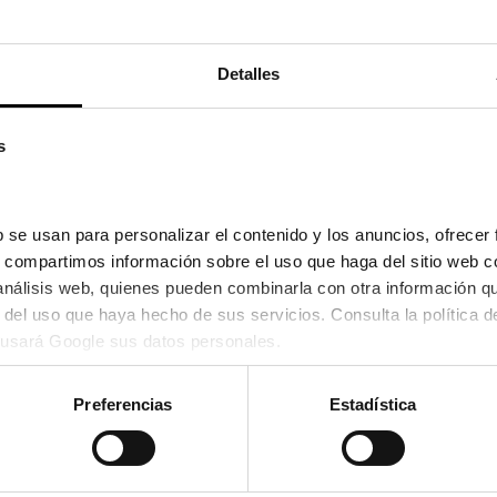
91,25
tre el 10/08/2026 y el 11/08/2026
Detalles
s
 se usan para personalizar el contenido y los anuncios, ofrecer 
s, compartimos información sobre el uso que haga del sitio web c
 análisis web, quienes pueden combinarla con otra información q
usará Google sus datos personales.
Carrera
Preferencias
Estadística
 3059
CARRERA CA 348
90,40€
4 colores