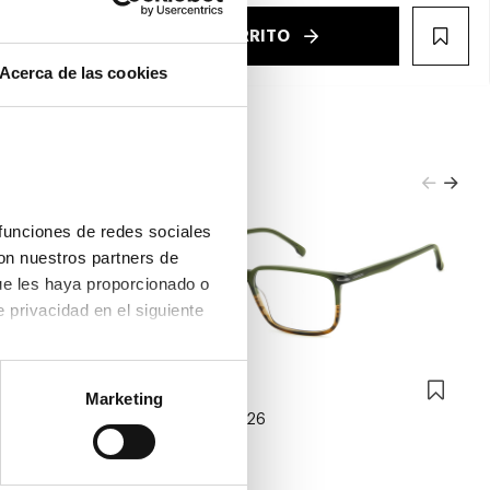
€
AÑADIR AL CARRITO
WIS
Acerca de las cookies
funciones de redes sociales 
on nuestros partners de 
ue les haya proporcionado o 
que hayan recopilado a partir del uso que haya hecho de sus servicios. Consulta la política de privacidad en el siguiente 
Carrera
Marketing
CARRERA CA 326
91,25€
3 colores