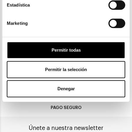
Estadística
90,40€
97,40€
2 colores
Marketing
ENVIOS Y DEVOLUCIONES
Permitir todas
Gratuitas a partir de 30€
Permitir la selección
CLICK & COLLECT
Recogida en tienda
Denegar
PAGO SEGURO
Únete a nuestra newsletter