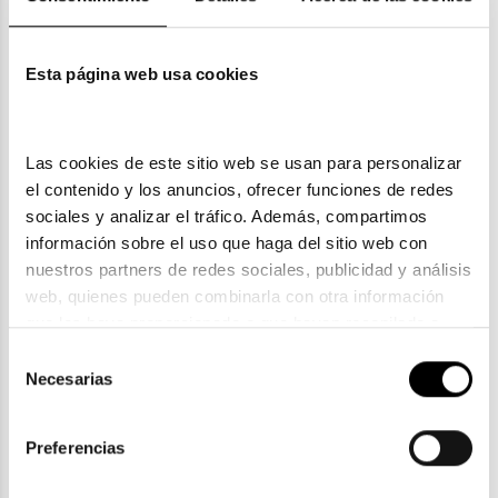
CARRERA CA 361
CARRERA CA 360
CARRERA CA 3060
110,55€
110,55€
110,55€
2 colores
2 colores
2 colores
Esta página web usa cookies
Las cookies de este sitio web se usan para personalizar 
el contenido y los anuncios, ofrecer funciones de redes 
sociales y analizar el tráfico. Además, compartimos 
Carrera
Carrera
Carrera
información sobre el uso que haga del sitio web con 
CARRERA CA 8915
CARRERA CA 3058
CARRERA CA 3009
nuestros partners de redes sociales, publicidad y análisis 
114,95€
110,55€
91,25€
web, quienes pueden combinarla con otra información 
2 colores
3 colores
que les haya proporcionado o que hayan recopilado a 
partir del uso que haya hecho de sus servicios. Consulta 
Selección
la política de privacidad en el siguiente 
enlace
. Consulta 
Necesarias
de
aquí
 como usará Google sus datos personales.
consentimiento
Preferencias
Carrera
Carrera
CARRERA CA 352
CARRERA CA 354