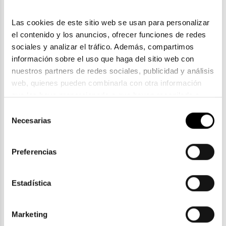
Las cookies de este sitio web se usan para personalizar 
el contenido y los anuncios, ofrecer funciones de redes 
sociales y analizar el tráfico. Además, compartimos 
información sobre el uso que haga del sitio web con 
nuestros partners de redes sociales, publicidad y análisis 
web, quienes pueden combinarla con otra información 
que les haya proporcionado o que hayan recopilado a 
partir del uso que haya hecho de sus servicios. Consulta 
Carrera
Selección
la política de privacidad en el siguiente 
enlace
. Consulta 
Necesarias
de
CARRERA CA 8870
aquí
 como usará Google sus datos personales.
consentimiento
116,70€
Preferencias
Estadística
ENVIOS Y DEVOLUCIONES
Marketing
Gratuitas a partir de 30€