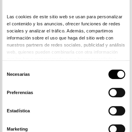
Las cookies de este sitio web se usan para personalizar 
el contenido y los anuncios, ofrecer funciones de redes 
sociales y analizar el tráfico. Además, compartimos 
información sobre el uso que haga del sitio web con 
nuestros partners de redes sociales, publicidad y análisis 
web, quienes pueden combinarla con otra información 
que les haya proporcionado o que hayan recopilado a 
partir del uso que haya hecho de sus servicios. Consulta 
Selección
Emporio Armani
la política de privacidad en el siguiente 
enlace
. Consulta 
Necesarias
de
EMPORIO ARMANI EA 1027
aquí
 como usará Google sus datos personales.
consentimiento
98,00€
Preferencias
2 colores
Estadística
ENVIOS Y DEVOLUCIONES
Marketing