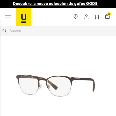
Descubre la nueva colección de gafas GODS
0