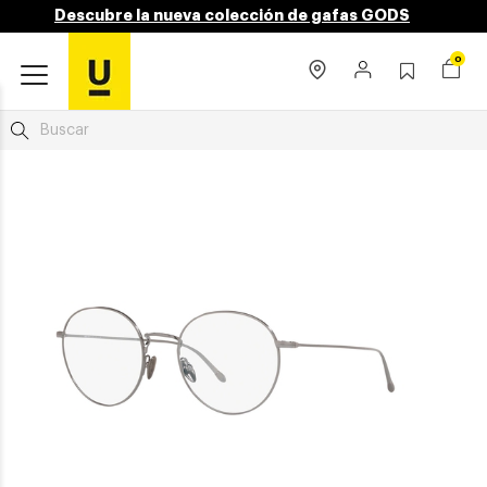
Descubre la nueva colección de gafas GODS
0