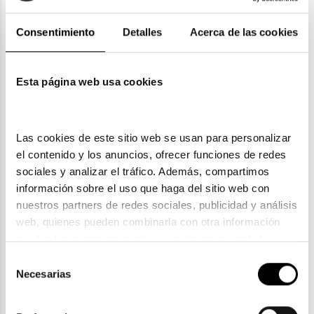
Giorgio Armani
Giorgio Armani
Consentimiento
Detalles
Acerca de las cookies
GIORGIO ARMANI AR 112MJ
GIORGIO ARMANI AR 5082 3198
232,00€
200,00€
Esta página web usa cookies
Las cookies de este sitio web se usan para personalizar 
el contenido y los anuncios, ofrecer funciones de redes 
sociales y analizar el tráfico. Además, compartimos 
información sobre el uso que haga del sitio web con 
Giorgio Armani
Giorgio Armani
nuestros partners de redes sociales, publicidad y análisis 
GIORGIO ARMANI AR 7073
web, quienes pueden combinarla con otra información 
GIORGIO ARMANI AR 5147 3002
188,00€
que les haya proporcionado o que hayan recopilado a 
272,00€
2 colores
partir del uso que haya hecho de sus servicios. Consulta 
Selección
la política de privacidad en el siguiente 
enlace
. Consulta 
Necesarias
de
aquí
 como usará Google sus datos personales.
consentimiento