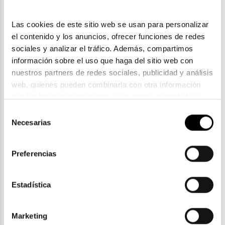
Las cookies de este sitio web se usan para personalizar 
el contenido y los anuncios, ofrecer funciones de redes 
sociales y analizar el tráfico. Además, compartimos 
información sobre el uso que haga del sitio web con 
nuestros partners de redes sociales, publicidad y análisis 
web, quienes pueden combinarla con otra información 
que les haya proporcionado o que hayan recopilado a 
Guess
partir del uso que haya hecho de sus servicios. Consulta 
Selección
la política de privacidad en el siguiente 
enlace
. Consulta 
GUESS GU 50230
Necesarias
de
aquí
 como usará Google sus datos personales.
101,90€
consentimiento
Preferencias
Estadística
ENVIOS Y DEVOLUCIONES
Marketing
Gratuitas a partir de 30€