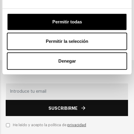
Permitir todas
CLICK & COLLECT
Recogida en tienda
Permitir la selección
PAGO SEGURO
Denegar
Únete a nuestra newsletter
SUSCRIBIRME
He leído y acepto la política de
privacidad