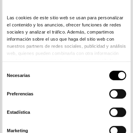
Las cookies de este sitio web se usan para personalizar 
el contenido y los anuncios, ofrecer funciones de redes 
sociales y analizar el tráfico. Además, compartimos 
información sobre el uso que haga del sitio web con 
nuestros partners de redes sociales, publicidad y análisis 
web, quienes pueden combinarla con otra información 
que les haya proporcionado o que hayan recopilado a 
partir del uso que haya hecho de sus servicios. Consulta 
Selección
Hally & Son
la política de privacidad en el siguiente 
enlace
. Consulta 
Necesarias
de
HALLY & SON HS 655 V03
aquí
 como usará Google sus datos personales.
consentimiento
146,50€
Preferencias
Estadística
Marketing
ENVIOS Y DEVOLUCIONES