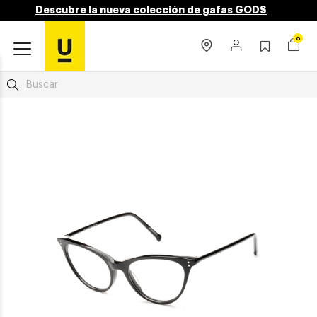
Descubre la nueva colección de gafas GODS
0