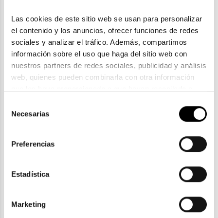
Las cookies de este sitio web se usan para personalizar 
el contenido y los anuncios, ofrecer funciones de redes 
sociales y analizar el tráfico. Además, compartimos 
información sobre el uso que haga del sitio web con 
nuestros partners de redes sociales, publicidad y análisis 
web, quienes pueden combinarla con otra información 
que les haya proporcionado o que hayan recopilado a 
Mini Munich
partir del uso que haya hecho de sus servicios. Consulta 
Selección
MINI MUNICH MU 69088
la política de privacidad en el siguiente 
enlace
. Consulta 
Necesarias
de
47,00€
aquí
 como usará Google sus datos personales.
consentimiento
3 colores
En Stock
Preferencias
Estadística
ENVIOS Y DEVOLUCIONES
Marketing
Gratuitas a partir de 30€