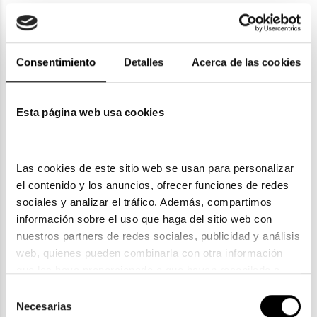
También te puede gustar
Consentimiento
Detalles
Acerca de las cookies
Esta página web usa cookies
Nike
Nike
Nike
NIKE JR 5054
NIKE JR 5048
NIKE JR 5538 001
81,80€
73,70€
73,70€
2 colores
Las cookies de este sitio web se usan para personalizar 
el contenido y los anuncios, ofrecer funciones de redes 
sociales y analizar el tráfico. Además, compartimos 
información sobre el uso que haga del sitio web con 
nuestros partners de redes sociales, publicidad y análisis 
web, quienes pueden combinarla con otra información 
Nike
Nike
Nike
Nike
que les haya proporcionado o que hayan recopilado a 
NIKE 7273
NIKE JR 5055
NIKE NK 7177
NIKE JR 4643
partir del uso que haya hecho de sus servicios. Consulta 
Selección
97,20€
81,80€
109,35€
101,25€
la política de privacidad en el siguiente 
enlace
. Consulta 
Necesarias
de
2 colores
3 colores