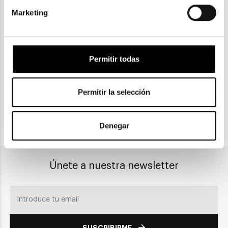
Marketing
ENVIOS Y DEVOLUCIONES
Gratuitas a partir de 30€
Permitir todas
CLICK & COLLECT
Recogida en tienda
Permitir la selección
Denegar
PAGO SEGURO
Únete a nuestra newsletter
SUSCRIBIRME