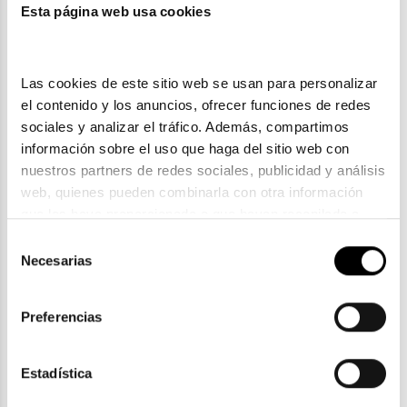
Esta página web usa cookies
También te puede gustar
Las cookies de este sitio web se usan para personalizar 
el contenido y los anuncios, ofrecer funciones de redes 
sociales y analizar el tráfico. Además, compartimos 
información sobre el uso que haga del sitio web con 
nuestros partners de redes sociales, publicidad y análisis 
web, quienes pueden combinarla con otra información 
que les haya proporcionado o que hayan recopilado a 
partir del uso que haya hecho de sus servicios. Consulta 
Selección
la política de privacidad en el siguiente 
enlace
. Consulta 
Necesarias
de
aquí
 como usará Google sus datos personales.
Pierre Cardin
consentimiento
PIERRE CARDIN PC 6854
Preferencias
92,60€
Estadística