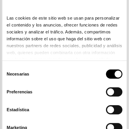
Las cookies de este sitio web se usan para personalizar 
el contenido y los anuncios, ofrecer funciones de redes 
sociales y analizar el tráfico. Además, compartimos 
información sobre el uso que haga del sitio web con 
nuestros partners de redes sociales, publicidad y análisis 
web, quienes pueden combinarla con otra información 
que les haya proporcionado o que hayan recopilado a 
partir del uso que haya hecho de sus servicios. Consulta 
Selección
Ray-Ban
la política de privacidad en el siguiente 
enlace
. Consulta 
Necesarias
de
RAY-BAN RX 5393
aquí
 como usará Google sus datos personales.
consentimiento
118,30€
Preferencias
En Stock
Estadística
Marketing
ENVIOS Y DEVOLUCIONES