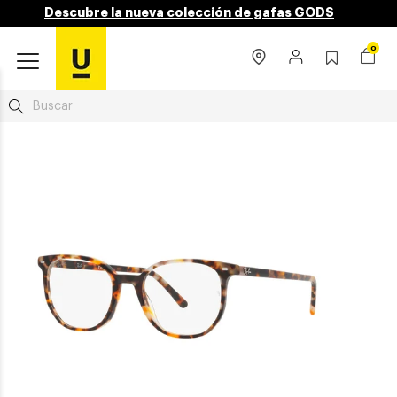
Descubre la nueva colección de gafas GODS
0