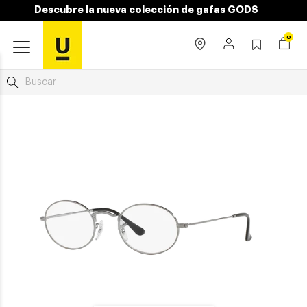
Descubre la nueva colección de gafas GODS
0