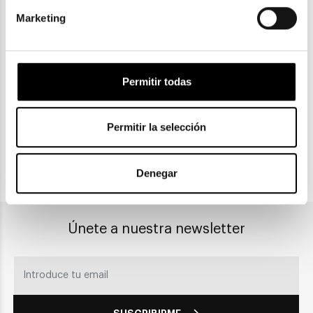
Marketing
ENVIOS Y DEVOLUCIONES
Gratuitas a partir de 30€
Permitir todas
CLICK & COLLECT
Permitir la selección
Recogida en tienda
Denegar
PAGO SEGURO
Únete a nuestra newsletter