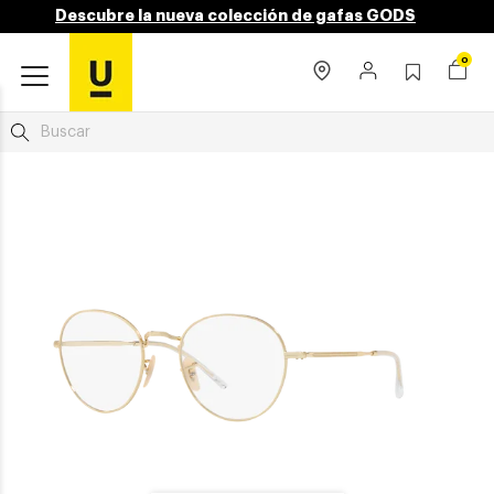
Descubre la nueva colección de gafas GODS
0