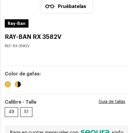
Pruébatelas
Ray-Ban
RAY-BAN RX 3582V
REF:
RX-3582V
Color de gafas:
Calibre - Talla
Guia de tallas
49
51
Paga en cuotas mensuales con
+info