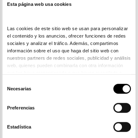
Esta página web usa cookies
También te puede gustar
Las cookies de este sitio web se usan para personalizar 
el contenido y los anuncios, ofrecer funciones de redes 
sociales y analizar el tráfico. Además, compartimos 
información sobre el uso que haga del sitio web con 
nuestros partners de redes sociales, publicidad y análisis 
web, quienes pueden combinarla con otra información 
que les haya proporcionado o que hayan recopilado a 
partir del uso que haya hecho de sus servicios. Consulta 
Selección
la política de privacidad en el siguiente 
enlace
. Consulta 
Necesarias
de
aquí
 como usará Google sus datos personales.
Ray-Ban
consentimiento
RAY-BAN RX 3681V 3094
Preferencias
91,00€
Estadística