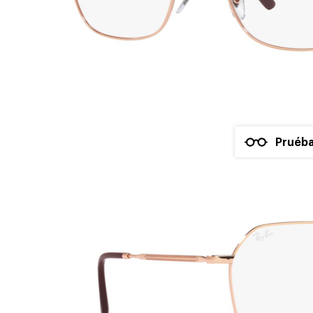
Pruéba