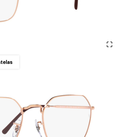
Ver en pa
telas