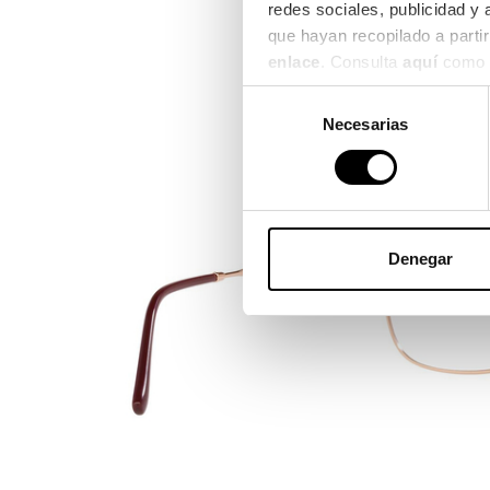
redes sociales, publicidad y
enlace
. Consulta 
aquí
 como 
Selección
Necesarias
de
consentimiento
Denegar