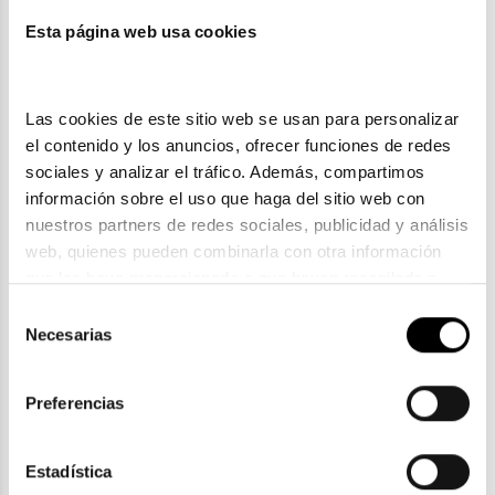
Esta página web usa cookies
También te puede gustar
Las cookies de este sitio web se usan para personalizar 
el contenido y los anuncios, ofrecer funciones de redes 
sociales y analizar el tráfico. Además, compartimos 
información sobre el uso que haga del sitio web con 
nuestros partners de redes sociales, publicidad y análisis 
web, quienes pueden combinarla con otra información 
que les haya proporcionado o que hayan recopilado a 
partir del uso que haya hecho de sus servicios. Consulta 
Selección
la política de privacidad en el siguiente 
enlace
. Consulta 
Necesarias
de
aquí
 como usará Google sus datos personales.
consentimiento
Ray-Ban
Preferencias
RAY-BAN RX 7074
95,90€
2 colores
Estadística