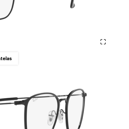
Ver en pa
telas