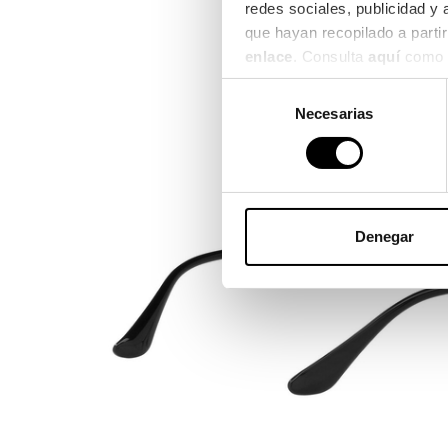
redes sociales, publicidad y
enlace
. Consulta 
aquí
 como 
Selección
Necesarias
de
consentimiento
Denegar