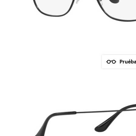
Pruéba