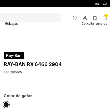
ES
CA
0
Rebajas
Consultar encargo
Ray-Ban
RAY-BAN RX 6466 2904
REF:
290665
Color de gafas: