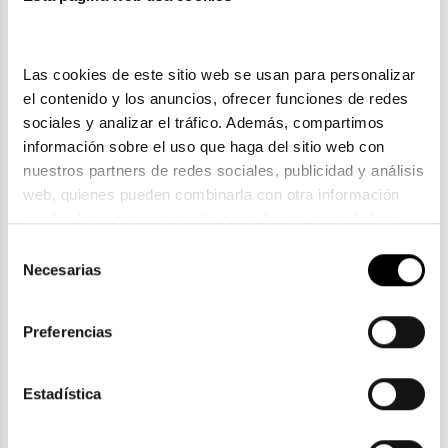
Las cookies de este sitio web se usan para personalizar 
el contenido y los anuncios, ofrecer funciones de redes 
sociales y analizar el tráfico. Además, compartimos 
información sobre el uso que haga del sitio web con 
nuestros partners de redes sociales, publicidad y análisis 
web, quienes pueden combinarla con otra información 
que les haya proporcionado o que hayan recopilado a 
partir del uso que haya hecho de sus servicios. Consulta 
Selección
Saint Laurent
la política de privacidad en el siguiente 
enlace
. Consulta 
Necesarias
de
aquí
 como usará Google sus datos personales.
SAINT LAURENT SL 722
consentimiento
261,35€
271,35€
Preferencias
2 colores
-10€ DTO
Estadística