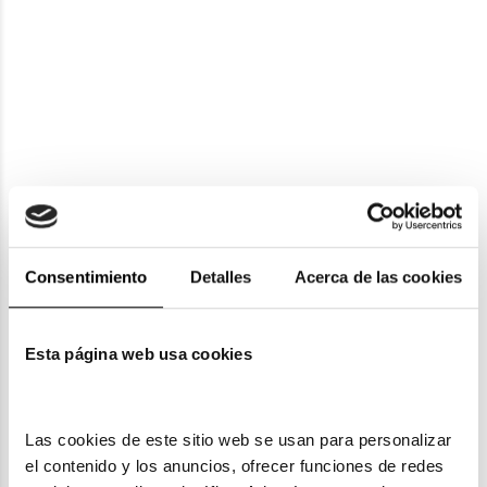
Saint Laurent
Saint Laurent
SAINT LAURENT SL 805 001
SAINT LAURENT SL 819 OPT 001
170,25€
180,25€
261,35€
271,35€
-10€ DTO
-10€ DTO
Consentimiento
Detalles
Acerca de las cookies
Esta página web usa cookies
Saint Laurent
Las cookies de este sitio web se usan para personalizar 
Saint Laurent
SAINT LAURENT SL 672
el contenido y los anuncios, ofrecer funciones de redes 
SAINT LAURENT SL 698 001