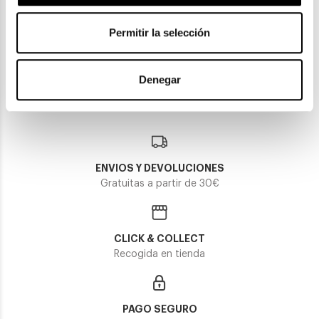
Saint Laurent
Saint Laurent
Permitir la selección
SAINT LAURENT SL 671
SAINT LAURENT SL 681
147,95€
208,70€
157,95€
218,70€
Denegar
2 colores
2 colores
-10€ DTO
-10€ DTO
ENVIOS Y DEVOLUCIONES
Gratuitas a partir de 30€
CLICK & COLLECT
Recogida en tienda
PAGO SEGURO