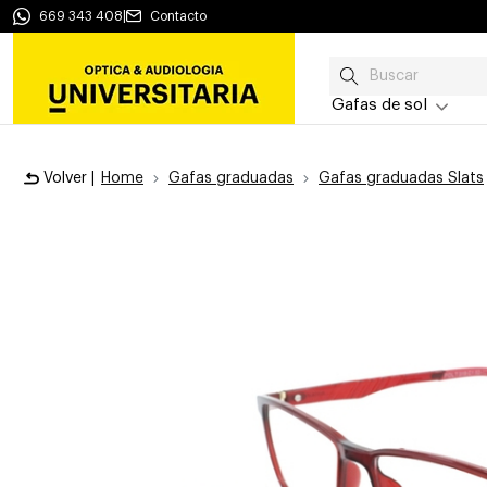
669 343 408
|
Contacto
Gafas de sol
Volver |
Home
Gafas graduadas
Gafas graduadas Slats