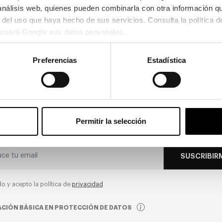
 análisis web, quienes pueden combinarla con otra información q
usará Google sus datos personales.
CLICK & COLLECT
Preferencias
Estadística
Recogida en tienda
Permitir la selección
Únete a nuestra newsletter
SUSCRIBIR
do y acepto la política de
privacidad
CIÓN BÁSICA EN PROTECCIÓN DE DATOS