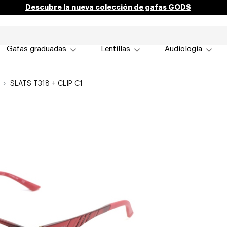
Descubre la nueva colección de gafas GODS
Gafas graduadas
Lentillas
Audiología
SLATS T318 + CLIP C1