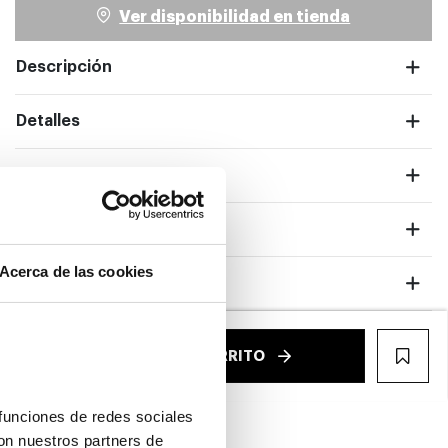
Ver disponibilidad en tienda
Descripción
Detalles
Envíos
Devoluciones
ntalla completa
Acerca de las cookies
Garantías
€
AÑADIR AL CARRITO
WIS
funciones de redes sociales 
on nuestros partners de 