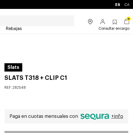
ES
CA
0
Rebajas
Consultar encargo
Slats
SLATS T318 + CLIP C1
REF:
282548
Paga en cuotas mensuales con
+info