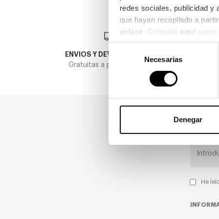
redes sociales, publicidad y
enlace
. Consulta 
aquí
 como 
Selección
ENVIOS Y DEVOLUCIONES
Necesarias
de
Gratuitas a partir de 30€
consentimiento
Denegar
He leí
INFORMA