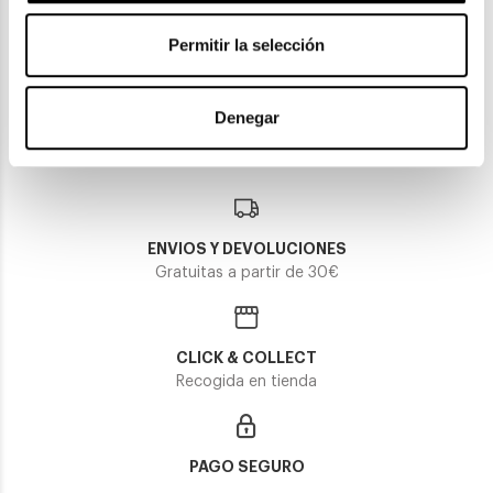
Timberland
TIMBERLAND TB 50046
Permitir la selección
Timberland
90,75€
TIMBERLAND TB 50008 002 + CLIP
2 colores
112,10€
Denegar
ENVIOS Y DEVOLUCIONES
Gratuitas a partir de 30€
CLICK & COLLECT
Recogida en tienda
PAGO SEGURO