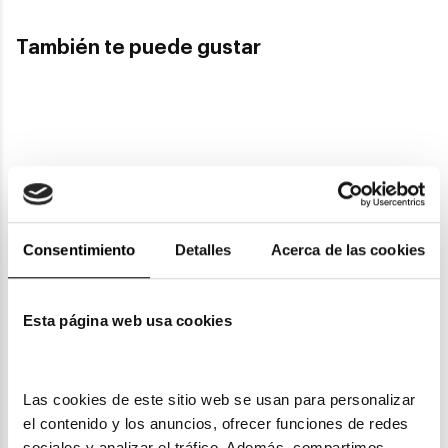
También te puede gustar
Timberland
Timberland
TIMBERLAND TB 50007
TIMBERLAND TB 50004
Consentimiento
Detalles
Acerca de las cookies
88,00€
70,40€
2 colores
Esta página web usa cookies
Las cookies de este sitio web se usan para personalizar 
el contenido y los anuncios, ofrecer funciones de redes 
Timberland
Timberland
sociales y analizar el tráfico. Además, compartimos 