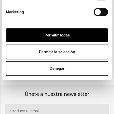
Marketing
ENVIOS Y DEVOLUCIONES
Gratuitas a partir de 30€
Permitir todas
Permitir la selección
CLICK & COLLECT
Recogida en tienda
Denegar
PAGO SEGURO
Únete a nuestra newsletter