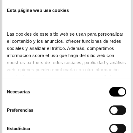
Esta página web usa cookies
También te puede gustar
Las cookies de este sitio web se usan para personalizar 
el contenido y los anuncios, ofrecer funciones de redes 
sociales y analizar el tráfico. Además, compartimos 
información sobre el uso que haga del sitio web con 
nuestros partners de redes sociales, publicidad y análisis 
web, quienes pueden combinarla con otra información 
que les haya proporcionado o que hayan recopilado a 
partir del uso que haya hecho de sus servicios. Consulta 
Selección
la política de privacidad en el siguiente 
enlace
. Consulta 
Necesarias
de
aquí
 como usará Google sus datos personales.
consentimiento
Tom Ford
Preferencias
TOM FORD FT 5695 B
196,35€
3 colores
Estadística