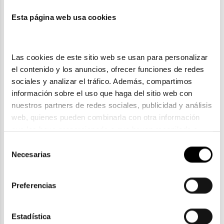
Esta página web usa cookies
También te puede gustar
Las cookies de este sitio web se usan para personalizar 
el contenido y los anuncios, ofrecer funciones de redes 
sociales y analizar el tráfico. Además, compartimos 
información sobre el uso que haga del sitio web con 
nuestros partners de redes sociales, publicidad y análisis 
web, quienes pueden combinarla con otra información 
que les haya proporcionado o que hayan recopilado a 
partir del uso que haya hecho de sus servicios. Consulta 
Selección
la política de privacidad en el siguiente 
enlace
. Consulta 
Necesarias
de
aquí
 como usará Google sus datos personales.
consentimiento
Tommy Hilfiger
Preferencias
TOMMY HILFIGER TH 2148
96,55€
2 colores
En Stock
Estadística