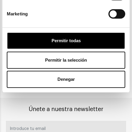
Marketing
ENVIOS Y DEVOLUCIONES
Gratuitas a partir de 30€
Permitir todas
Permitir la selección
CLICK & COLLECT
Recogida en tienda
Denegar
PAGO SEGURO
Únete a nuestra newsletter