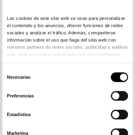
Las cookies de este sitio web se usan para personalizar 
el contenido y los anuncios, ofrecer funciones de redes 
sociales y analizar el tráfico. Además, compartimos 
información sobre el uso que haga del sitio web con 
nuestros partners de redes sociales, publicidad y análisis 
web, quienes pueden combinarla con otra información 
que les haya proporcionado o que hayan recopilado a 
partir del uso que haya hecho de sus servicios. Consulta 
Selección
Tommy Hilfiger
la política de privacidad en el siguiente 
enlace
. Consulta 
Necesarias
de
TOMMY HILFIGER TH 2091
aquí
 como usará Google sus datos personales.
consentimiento
90,30€
Preferencias
2 colores
Estadística
Marketing
ENVIOS Y DEVOLUCIONES