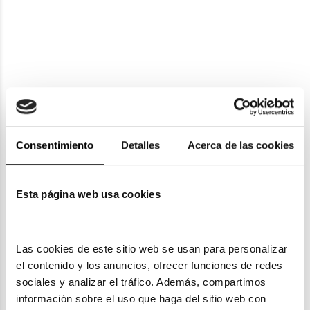
Tous
TOUS VTO 364
Tous
105,45€
TOUS VTO 476 300
2 colores
91,71€
101,90€
Rebajas -10%
Rebajas
Consentimiento
Detalles
Acerca de las cookies
Esta página web usa cookies
Tous
TOUS VTO 430
Las cookies de este sitio web se usan para personalizar 
112,60€
Tous
el contenido y los anuncios, ofrecer funciones de redes 
TOUS VTO 448 492
sociales y analizar el tráfico. Además, compartimos 
88,47€
98,30€
información sobre el uso que haga del sitio web con 