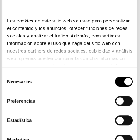
Las cookies de este sitio web se usan para personalizar 
el contenido y los anuncios, ofrecer funciones de redes 
sociales y analizar el tráfico. Además, compartimos 
información sobre el uso que haga del sitio web con 
nuestros partners de redes sociales, publicidad y análisis 
web, quienes pueden combinarla con otra información 
que les haya proporcionado o que hayan recopilado a 
partir del uso que haya hecho de sus servicios. Consulta 
Selección
Tous
la política de privacidad en el siguiente 
enlace
. Consulta 
Necesarias
de
TOUS VTO 476 300
aquí
 como usará Google sus datos personales.
consentimiento
91,71€
101,90€
Preferencias
Rebajas -10%
Rebajas
Estadística
Marketing