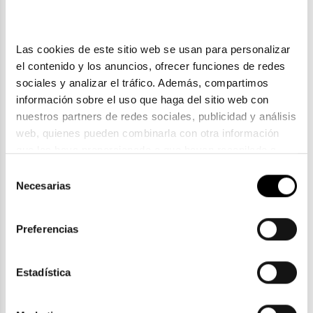
Las cookies de este sitio web se usan para personalizar 
el contenido y los anuncios, ofrecer funciones de redes 
sociales y analizar el tráfico. Además, compartimos 
información sobre el uso que haga del sitio web con 
nuestros partners de redes sociales, publicidad y análisis 
web, quienes pueden combinarla con otra información 
que les haya proporcionado o que hayan recopilado a 
partir del uso que haya hecho de sus servicios. Consulta 
Selección
Carrera
la política de privacidad en el siguiente 
enlace
. Consulta 
Necesarias
de
CARRERA CARRERA 353 V81
aquí
 como usará Google sus datos personales.
consentimiento
103,55€
Preferencias
Estadística