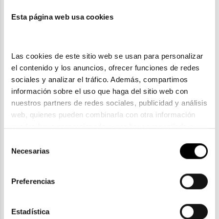
Esta página web usa cookies
También te puede gustar
Las cookies de este sitio web se usan para personalizar 
el contenido y los anuncios, ofrecer funciones de redes 
sociales y analizar el tráfico. Además, compartimos 
información sobre el uso que haga del sitio web con 
nuestros partners de redes sociales, publicidad y análisis 
web, quienes pueden combinarla con otra información 
que les haya proporcionado o que hayan recopilado a 
partir del uso que haya hecho de sus servicios. Consulta 
Selección
la política de privacidad en el siguiente 
enlace
. Consulta 
Necesarias
de
aquí
 como usará Google sus datos personales.
consentimiento
Disney Princess
Preferencias
DISNEY PRINCESS DPAA073 C08
36,81€
61,35€
Rebajas
Estadística