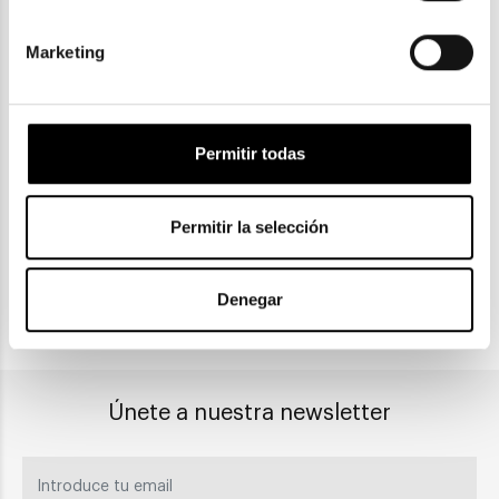
Marketing
ENVIOS Y DEVOLUCIONES
Gratuitas a partir de 30€
Permitir todas
Permitir la selección
CLICK & COLLECT
Recogida en tienda
Denegar
PAGO SEGURO
Únete a nuestra newsletter