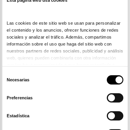
Esta página web usa cookies
Las cookies de este sitio web se usan para personalizar 
el contenido y los anuncios, ofrecer funciones de redes 
sociales y analizar el tráfico. Además, compartimos 
información sobre el uso que haga del sitio web con 
nuestros partners de redes sociales, publicidad y análisis 
web, quienes pueden combinarla con otra información 
que les haya proporcionado o que hayan recopilado a 
partir del uso que haya hecho de sus servicios. Consulta 
Selección
la política de privacidad en el siguiente 
enlace
. Consulta 
Necesarias
Scalpers
de
aquí
 como usará Google sus datos personales.
consentimiento
SCALPERS BROOKLYN
62,04€
77,55€
Preferencias
En Stock
Estadística