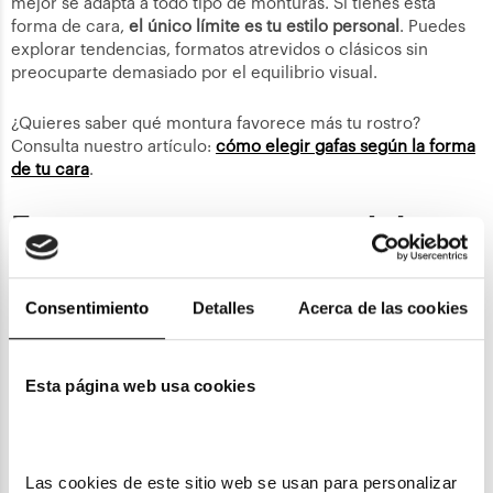
mejor se adapta a todo tipo de monturas. Si tienes esta
forma de cara,
el único límite es tu estilo personal
. Puedes
explorar tendencias, formatos atrevidos o clásicos sin
preocuparte demasiado por el equilibrio visual.
¿Quieres saber qué montura favorece más tu rostro?
Consulta nuestro artículo:
cómo elegir gafas según la forma
de tu cara
.
Errores comunes que debes
evitar al comprar por Internet
Consentimiento
Detalles
Acerca de las cookies
Ignorar la categoría del filtro solar por fijarse
solo en el diseño
Esta página web usa cookies
Las fotos de producto están diseñadas para que todo
parezca atractivo. El problema es que el diseño no dice nada
sobre si las gafas protegen de verdad. Antes de confirmar
Las cookies de este sitio web se usan para personalizar 
cualquier pedido, comprueba que el modelo especifica