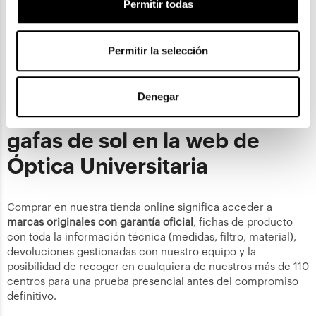
Permitir todas
Las falsificaciones de gafas de sol de marca proliferan en
plataformas de terceros y marketplaces sin control. Las
réplicas pueden tener el mismo aspecto exterior, pero
carecen de los filtros UV certificados y de la calidad óptica
Permitir la selección
del original
. Compra siempre en ópticas autorizadas o en la
web oficial del fabricante.
Denegar
Ventajas de comprar tus
gafas de sol en la web de
Óptica Universitaria
Comprar en nuestra tienda online significa acceder a
marcas originales con garantía oficial
, fichas de producto
con toda la información técnica (medidas, filtro, material),
devoluciones gestionadas con nuestro equipo y la
posibilidad de recoger en cualquiera de nuestros más de 110
centros para una prueba presencial antes del compromiso
definitivo.