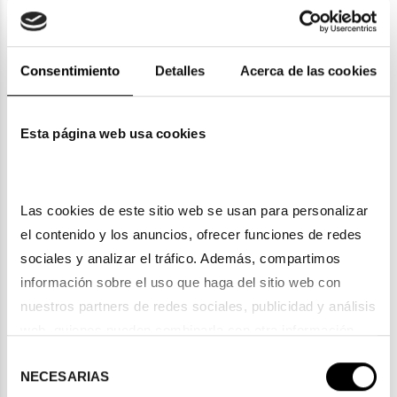
Consentimiento
Detalles
Acerca de las cookies
Esta página web usa cookies
Las cookies de este sitio web se usan para personalizar 
Cómo saber cuándo llegará
el contenido y los anuncios, ofrecer funciones de redes 
tu pedido de lentillas
sociales y analizar el tráfico. Además, compartimos 
información sobre el uso que haga del sitio web con 
nuestros partners de redes sociales, publicidad y análisis 
Seguimiento de envío paso a paso
web, quienes pueden combinarla con otra información 
que les haya proporcionado o que hayan recopilado a 
Selección
Una vez realizado el pedido, podrás hacer un
seguimiento
NECESARIAS
partir del uso que haya hecho de sus servicios. Consulta 
de
del estado de tu envío
, lo que te permite saber en qué fase