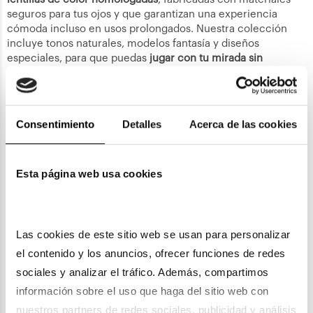
seguros para tus ojos y que garantizan una experiencia
cómoda incluso en usos prolongados. Nuestra colección
incluye tonos naturales, modelos fantasía y diseños
especiales, para que puedas
jugar con tu mirada sin
renunciar a la salud visual
.
Explora nuestra colección de lentillas de
Consentimiento
Detalles
Acerca de las cookies
colores
Esta página web usa cookies
Lentillas para Halloween o fantasía
Para ocasiones especiales como Halloween, Carnaval o
sesiones de cosplay, las lentillas de fantasía son una opción
Las cookies de este sitio web se usan para personalizar 
popular, pero también una de las más delicadas. En Óptica
el contenido y los anuncios, ofrecer funciones de redes 
Universitaria apostamos por la seguridad ante todo: nuestras
sociales y analizar el tráfico. Además, compartimos 
lentillas de fantasía cumplen
todos los controles sanitarios
y
están diseñadas para garantizar un uso cómodo y
información sobre el uso que haga del sitio web con 
responsable.
nuestros partners de redes sociales, publicidad y análisis 