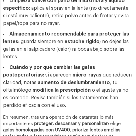
Limpieza suave con paño de microfibra y líquido
específico:
aplica el spray en la lente (no directamente
si está muy caliente), retira polvo antes de frotar y evita
papel/ropa para no rayar.
Almacenamiento recomendable para proteger las
lentes:
guarda siempre en
estuche rígido
; no dejes las
gafas en el salpicadero (calor) ni boca abajo sobre las
lentes.
Cuándo y por qué cambiar las gafas
postoperatorias:
si aparecen
micro-rayas
que reducen
claridad, notas
aumento de deslumbramiento
, tu
oftalmólogo
modifica la prescripción
o el ajuste ya no
es cómodo. Revisa también si los tratamientos han
perdido eficacia con el uso.
En resumen, tras una operación de cataratas lo más
importante es
proteger, descansar y personalizar
: elige
gafas
homologadas con UV400
, prioriza
lentes amplias