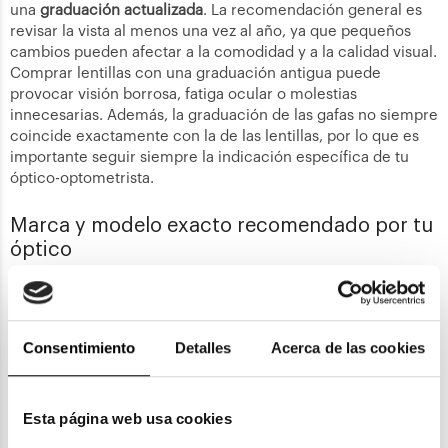
una
graduación actualizada
. La recomendación general es
revisar la vista al menos una vez al año, ya que pequeños
cambios pueden afectar a la comodidad y a la calidad visual.
Comprar lentillas con una graduación antigua puede
provocar visión borrosa, fatiga ocular o molestias
innecesarias. Además, la graduación de las gafas no siempre
coincide exactamente con la de las lentillas, por lo que es
importante seguir siempre la indicación específica de tu
óptico-optometrista.
Marca y modelo exacto recomendado por tu
óptico
No todas las lentillas son iguales
, aunque tengan la misma
graduación. Cada marca y modelo utiliza materiales, diseños
y parámetros distintos (curva base, diámetro, hidratación,
Consentimiento
Detalles
Acerca de las cookies
oxigenación). Por eso, al comprar online debes elegir
exactamente la misma marca y modelo
que ya usas o que te
ha recomendado tu óptico. Cambiar de lentilla sin
Esta página web usa cookies
asesoramiento puede afectar a la adaptación y provocar