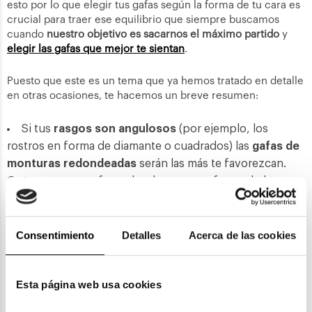
esto por lo que elegir tus gafas según la forma de tu cara es
crucial para traer ese equilibrio que siempre buscamos
cuando
nuestro objetivo es sacarnos el máximo partido
y
elegir las gafas que mejor te sientan
.
Puesto que este es un tema que ya hemos tratado en detalle
en otras ocasiones, te hacemos un breve resumen:
Si tus
rasgos son angulosos
(por ejemplo, los
rostros en forma de diamante o cuadrados) las
gafas de
monturas redondeadas
serán las más te favorezcan.
Opta por unas gafas redondas o por gafas ovaladas para
que las curvas de las gafas suavicen las líneas rectas de
tus facciones.
Consentimiento
Detalles
Acerca de las cookies
En cambio
, si tu rostro es más bien curvo
u
ovalado, las
gafas rectangulares o gafas cuadradas
son las más apropiadas para ti.
Esta página web usa cookies
Si tienes un
rostro alargado
y la falta de pelo te da la