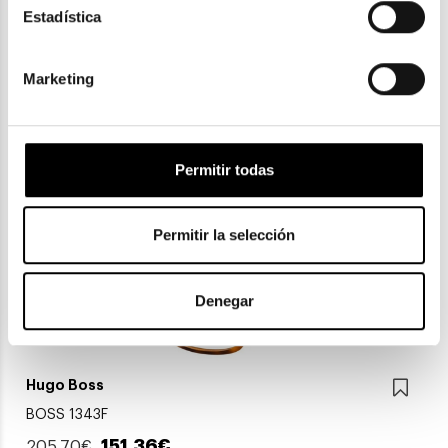
Lacoste
Estadística
LACOSTE L 2890
101,25€
Marketing
2 colores
En Stock
Permitir todas
Permitir la selección
Denegar
Hugo Boss
BOSS 1343F
151,36€
205,70€