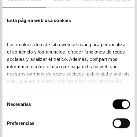
Esta página web usa cookies
Gucci
GUCCI GG 1297O
Las cookies de este sitio web se usan para personalizar 
297,80€
307,80€
el contenido y los anuncios, ofrecer funciones de redes 
-10€ DTO
sociales y analizar el tráfico. Además, compartimos 
información sobre el uso que haga del sitio web con 
nuestros partners de redes sociales, publicidad y análisis 
web, quienes pueden combinarla con otra información 
que les haya proporcionado o que hayan recopilado a 
partir del uso que haya hecho de sus servicios. Consulta 
Selección
la política de privacidad en el siguiente 
enlace
. Consulta 
Necesarias
de
aquí
 como usará Google sus datos personales.
consentimiento
Preferencias