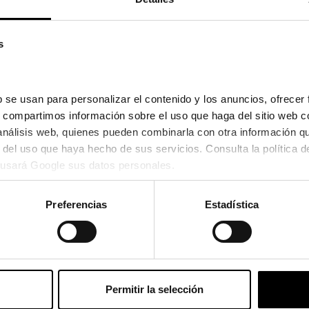
s
 se usan para personalizar el contenido y los anuncios, ofrecer 
s, compartimos información sobre el uso que haga del sitio web c
 análisis web, quienes pueden combinarla con otra información q
Silhouette
usará Google sus datos personales.
5535
SILHOUETTE 2937
377,10€
Preferencias
Estadística
2 colores
Permitir la selección