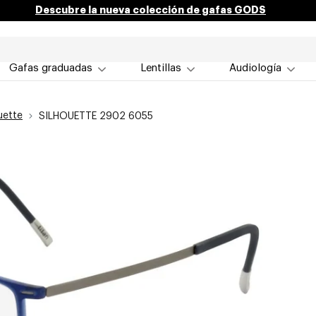
Descubre la nueva colección de gafas GODS
Gafas graduadas
Lentillas
Audiología
uette
SILHOUETTE 2902 6055