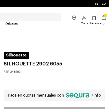
ES
CA
0
Rebajas
Consultar encargo
Silhouette
SILHOUETTE 2902 6055
REF:
248193
Paga en cuotas mensuales con
+info