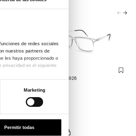
funciones de redes sociales 
on nuestros partners de 
ue les haya proporcionado o 
que hayan recopilado a partir del uso que haya hecho de sus servicios. Consulta la política de privacidad en el siguiente 
Silhouette
SILHOUETTE 2928
293,30€
Marketing
3 colores
Permitir todas