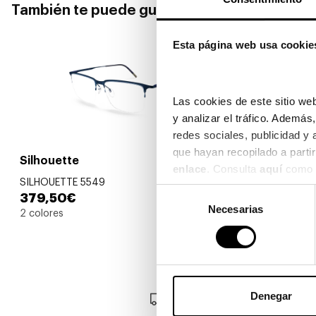
También te puede gustar
Esta página web usa cookie
Las cookies de este sitio web
y analizar el tráfico. Ademá
redes sociales, publicidad y
Silhouette
Silhouette
enlace
. Consulta 
aquí
 como 
SILHOUETTE 5549
SILHOUETTE 
Selección
379,50€
325,90€
Necesarias
de
2 colores
3 colores
consentimiento
Denegar