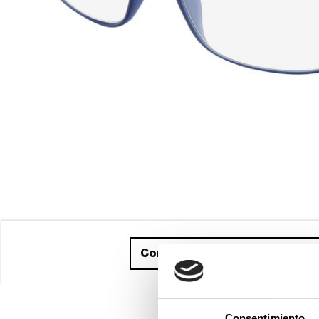
Compra ahora
y recíbelo entr
Consentimiento